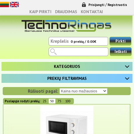
/
Prisijungti
Registruotis
KAIP PIRKTI
DRAUDIMAS
KONTAKTAI
Krepšelis
Pirkti
0 prekių / 0.00€
Ieškoti
KATEGORIJOS
TELEFONAI, LAIKRODŽIAI, PLANŠETĖS
PREKIŲ FILTRAVIMAS
Įveskite kriterijus, pagal kuriuos bus atliekamas filtravimas.
Rūšiuoti pagal:
Paieškos frazė:
Puslapyje rodyti prekių:
25
50
75
100
Prekių kategorija:
Kainos intervalas:
nuo
iki
Filtruoti