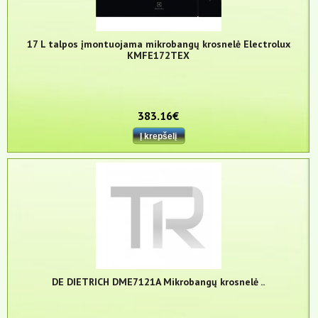
17 L talpos įmontuojama mikrobangų krosnelė Electrolux
KMFE172TEX
383.16€
DE DIETRICH DME7121A Mikrobangų krosnelė ..